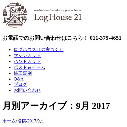
Skip
to
content
お電話でのお問い合わせはこちら！ 011-375-4651
ログハウス21の家づくり
マシンカット
ハンドカット
ポスト＆ビーム
施工事例
Q&A
ブログ
お問い合わせ
月別アーカイブ：
9月 2017
ホーム
/
投稿
/
2017
/
9月