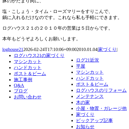
豚のかたまり肉に、
塩・こしょう・タイム・ローズマリーをすりこんで、
鍋に入れるだけなのです。これなら私も手軽にできます。
ログハウス２１の２０１０年の営業は５日からです。
本年もどうぞよろしくお願いします。
loghouse21
2026-02-24T17:10:06+09:00
2010.01.04
|
家づくり
|
ログハウス21の家づくり
ログ21近況
マシンカット
平屋
ハンドカット
マシンカット
ポスト＆ビーム
ハンドカット
施工事例
ポスト＆ビーム
Q&A
ログハウスのリフォーム
ブログ
メンテナンス
お問い合わせ
木の家
小屋・物置・ガレージ他
家づくり
ピックアップ記事
お知らせ