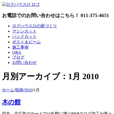
Skip
to
content
お電話でのお問い合わせはこちら！ 011-375-4651
ログハウス21の家づくり
マシンカット
ハンドカット
ポスト＆ビーム
施工事例
Q&A
ブログ
お問い合わせ
月別アーカイブ：
1月 2010
ホーム
/
投稿
/
2010
/
1月
木の館
現在、北広島のヤードでは札幌に建つP&Bのログ加工が着々