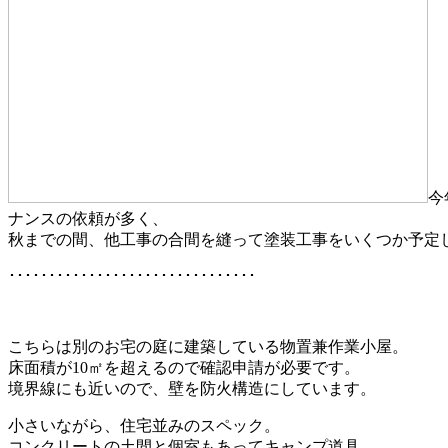
今
ナンスの依頼が多く、
秋までの間、他工事の合間を縫って塗装工事をいくつか予定
･･･････････････････････････････
こちらは別のお宅の庭に建築している物置兼作業小屋。
床面積が10㎡を超えるので確認申請が必要です。
境界線にも近いので、壁を防火構造にしています。
小さいながら、住宅並みのスペック。
コンクリートの土間と個室もあってキャンプ道具、