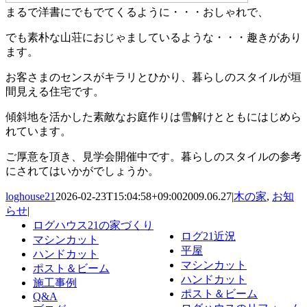
まるで洋書にでもでてくるように・・・おしゃれで、
でも素朴な山荘におじゃましているような・・・趣きがあり
ます。
お客さまのセンスがキラリとひかり、暮らしのスタイルが垣
間見える住宅です。
傾斜地を活かした素敵なお庭作りは雪解けとともにはじめら
れています。
ご厚意を頂き、見学会開催中です。暮らしのスタイルの参考
にされてはいかがでしょうか。
loghouse21
2026-02-23T15:04:58+09:00
2009.06.27
|
木の家
,
お知
らせ
|
ログハウス21の家づくり
ログ21近況
マシンカット
平屋
ハンドカット
マシンカット
ポスト＆ビーム
ハンドカット
施工事例
ポスト＆ビーム
Q&A