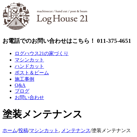
Skip
to
content
お電話でのお問い合わせはこちら！ 011-375-4651
ログハウス21の家づくり
マシンカット
ハンドカット
ポスト＆ビーム
施工事例
Q&A
ブログ
お問い合わせ
塗装メンテナンス
ホーム
/
投稿
/
マシンカット
,
メンテナンス
/
塗装メンテナンス