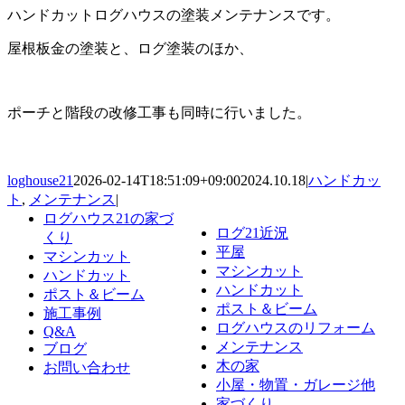
ハンドカットログハウスの塗装メンテナンスです。
屋根板金の塗装と、ログ塗装のほか、
ポーチと階段の改修工事も同時に行いました。
loghouse21
2026-02-14T18:51:09+09:00
2024.10.18
|
ハンドカッ
ト
,
メンテナンス
|
ログハウス21の家づ
ログ21近況
くり
平屋
マシンカット
マシンカット
ハンドカット
ハンドカット
ポスト＆ビーム
ポスト＆ビーム
施工事例
ログハウスのリフォーム
Q&A
メンテナンス
ブログ
木の家
お問い合わせ
小屋・物置・ガレージ他
家づくり