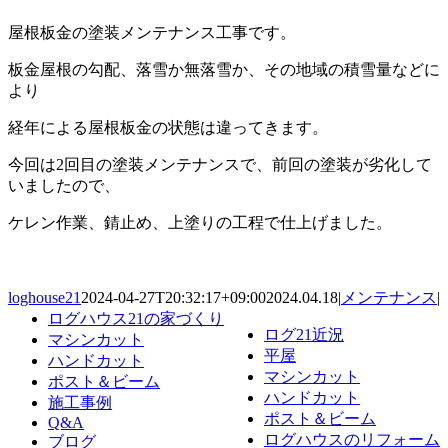
屋根板金の塗装メンテナンス工事です。
板金屋根の勾配、落雪か無落雪か、その地域の積雪量などに
より
経年による屋根板金の状態は違ってきます。
今回は2回目の塗装メンテナンスで、前回の塗装が劣化して
いましたので、
ケレン作業、錆止め、上塗りの工程で仕上げました。
loghouse21
2024-04-27T20:32:17+09:00
2024.04.18
|
メンテナンス
|
ログハウス21の家づくり
ログ21近況
マシンカット
平屋
ハンドカット
マシンカット
ポスト＆ビーム
ハンドカット
施工事例
ポスト＆ビーム
Q&A
ログハウスのリフォーム
ブログ