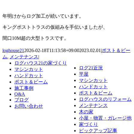
年明けからログ加工が続いています。
キングポストトラスの仮組みを手伝いましたが、
間口10M超の大型トラスです。
loghouse21
2026-02-18T11:13:58+09:00
2023.02.01
|
ポスト＆ビー
ム
,
メンテナンス
|
ログハウス21の家づくり
ログ21近況
マシンカット
平屋
ハンドカット
マシンカット
ポスト＆ビーム
ハンドカット
施工事例
ポスト＆ビーム
Q&A
ログハウスのリフォーム
ブログ
メンテナンス
お問い合わせ
木の家
小屋・物置・ガレージ他
家づくり
ピックアップ記事