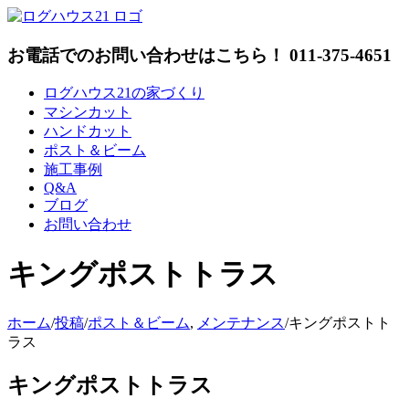
Skip
to
content
お電話でのお問い合わせはこちら！ 011-375-4651
ログハウス21の家づくり
マシンカット
ハンドカット
ポスト＆ビーム
施工事例
Q&A
ブログ
お問い合わせ
キングポストトラス
ホーム
/
投稿
/
ポスト＆ビーム
,
メンテナンス
/
キングポストト
ラス
キングポストトラス