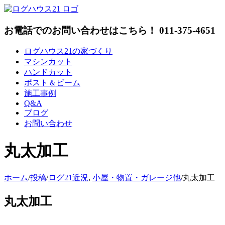
Skip
to
content
お電話でのお問い合わせはこちら！ 011-375-4651
ログハウス21の家づくり
マシンカット
ハンドカット
ポスト＆ビーム
施工事例
Q&A
ブログ
お問い合わせ
丸太加工
ホーム
/
投稿
/
ログ21近況
,
小屋・物置・ガレージ他
/
丸太加工
丸太加工