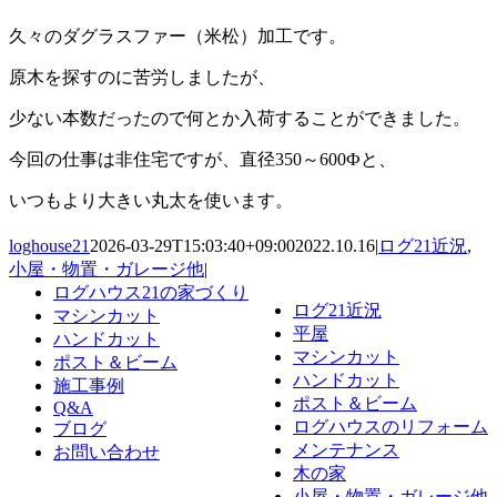
久々のダグラスファー（米松）加工です。
原木を探すのに苦労しましたが、
少ない本数だったので何とか入荷することができました。
今回の仕事は非住宅ですが、直径350～600Фと、
いつもより大きい丸太を使います。
loghouse21
2026-03-29T15:03:40+09:00
2022.10.16
|
ログ21近況
,
小屋・物置・ガレージ他
|
ログハウス21の家づくり
ログ21近況
マシンカット
平屋
ハンドカット
マシンカット
ポスト＆ビーム
ハンドカット
施工事例
ポスト＆ビーム
Q&A
ログハウスのリフォーム
ブログ
メンテナンス
お問い合わせ
木の家
小屋・物置・ガレージ他