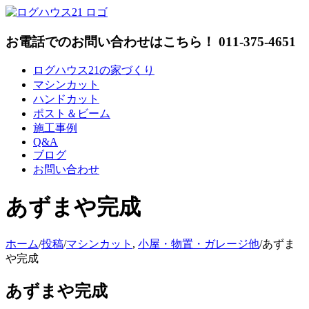
Skip
to
content
お電話でのお問い合わせはこちら！ 011-375-4651
ログハウス21の家づくり
マシンカット
ハンドカット
ポスト＆ビーム
施工事例
Q&A
ブログ
お問い合わせ
あずまや完成
ホーム
/
投稿
/
マシンカット
,
小屋・物置・ガレージ他
/
あずま
や完成
あずまや完成