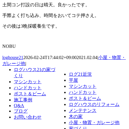
土間コン打設の日は晴天。良かったです。
手際よく打ち込み、時間をおいてコテ押さえ。
その後は3晩採暖養生です。
NOBU
loghouse21
2026-02-24T17:44:02+09:00
2021.02.04
|
小屋・物置・
ガレージ他
|
ログハウス21の家づ
ログ21近況
くり
平屋
マシンカット
マシンカット
ハンドカット
ハンドカット
ポスト＆ビーム
ポスト＆ビーム
施工事例
ログハウスのリフォーム
Q&A
メンテナンス
ブログ
木の家
お問い合わせ
小屋・物置・ガレージ他
家づくり