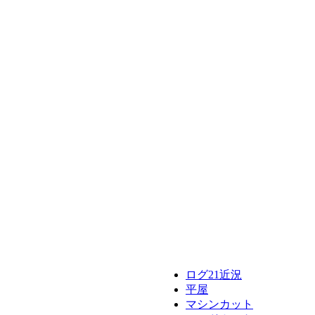
ログ21近況
平屋
マシンカット