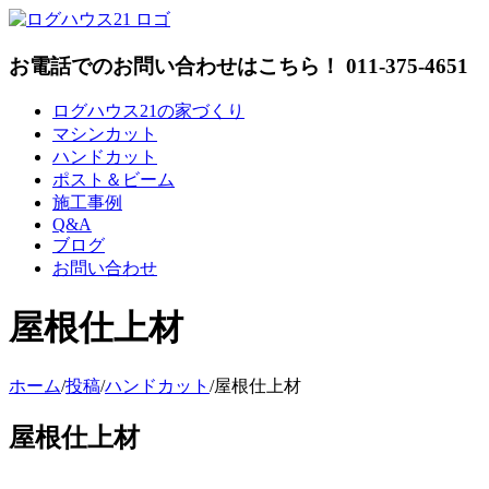
Skip
to
content
お電話でのお問い合わせはこちら！ 011-375-4651
ログハウス21の家づくり
マシンカット
ハンドカット
ポスト＆ビーム
施工事例
Q&A
ブログ
お問い合わせ
屋根仕上材
ホーム
/
投稿
/
ハンドカット
/
屋根仕上材
屋根仕上材