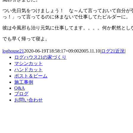
つい先日気をつけましょう！ な～んて言っておいて自分が
っ！」って言ってるのに休まないで仕事してたビルダーに。
彼は今風邪も治り元気に仕事してます。。。。何か釈然とし
でも早く帰って寝よ。
loghouse21
2020-06-19T18:58:17+09:00
2005.11.10
|
ログ21近況
|
ログハウス21の家づくり
マシンカット
ハンドカット
ポスト＆ビーム
施工事例
Q&A
ブログ
お問い合わせ