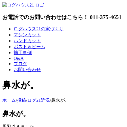
Skip
to
content
お電話でのお問い合わせはこちら！ 011-375-4651
ログハウス21の家づくり
マシンカット
ハンドカット
ポスト＆ビーム
施工事例
Q&A
ブログ
お問い合わせ
鼻水が。
ホーム
/
投稿
/
ログ21近況
/
鼻水が。
鼻水が。
風邪引きました。