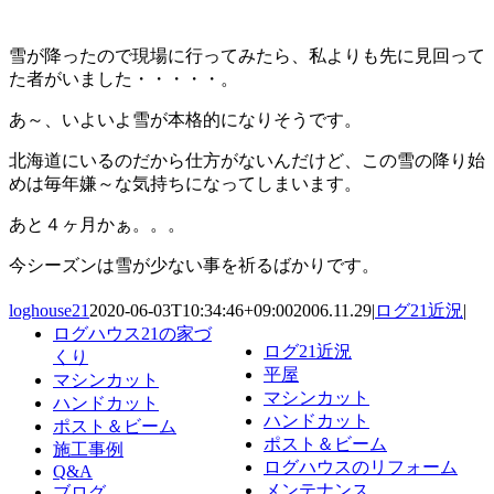
雪が降ったので現場に行ってみたら、私よりも先に見回って
た者がいました・・・・・。
あ～、いよいよ雪が本格的になりそうです。
北海道にいるのだから仕方がないんだけど、この雪の降り始
めは毎年嫌～な気持ちになってしまいます。
あと４ヶ月かぁ。。。
今シーズンは雪が少ない事を祈るばかりです。
loghouse21
2020-06-03T10:34:46+09:00
2006.11.29
|
ログ21近況
|
ログハウス21の家づ
ログ21近況
くり
平屋
マシンカット
マシンカット
ハンドカット
ハンドカット
ポスト＆ビーム
ポスト＆ビーム
施工事例
ログハウスのリフォーム
Q&A
メンテナンス
ブログ