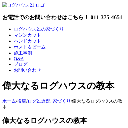
Skip
to
content
お電話でのお問い合わせはこちら！ 011-375-4651
ログハウス21の家づくり
マシンカット
ハンドカット
ポスト＆ビーム
施工事例
Q&A
ブログ
お問い合わせ
偉大なるログハウスの教本
ホーム
/
投稿
/
ログ21近況
,
家づくり
/
偉大なるログハウスの教
本
偉大なるログハウスの教本