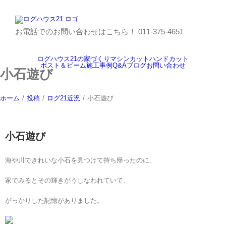
Skip
to
content
お電話でのお問い合わせはこちら！ 011-375-4651
ログハウス21の家づくり
マシンカット
ハンドカット
ポスト＆ビーム
施工事例
Q&A
ブログ
お問い合わせ
小石遊び
ホーム
/
投稿
/
ログ21近況
/
小石遊び
小石遊び
海や川できれいな小石を見つけて持ち帰ったのに、
家でみるとその輝きがうしなわれていて、
がっかりした記憶がありました。