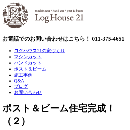
Skip
to
content
お電話でのお問い合わせはこちら！ 011-375-4651
ログハウス21の家づくり
マシンカット
ハンドカット
ポスト＆ビーム
施工事例
Q&A
ブログ
お問い合わせ
ポスト＆ビーム住宅完成！
（２）