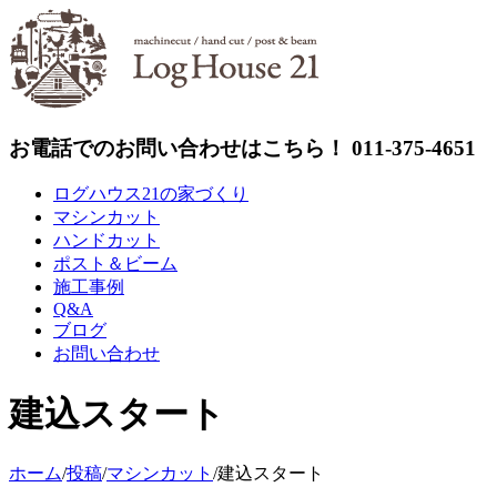
Skip
to
content
お電話でのお問い合わせはこちら！ 011-375-4651
ログハウス21の家づくり
マシンカット
ハンドカット
ポスト＆ビーム
施工事例
Q&A
ブログ
お問い合わせ
建込スタート
ホーム
/
投稿
/
マシンカット
/
建込スタート