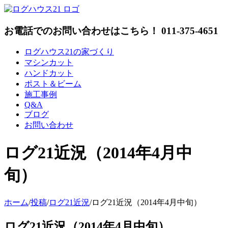
Skip
to
content
お電話でのお問い合わせはこちら！ 011-375-4651
ログハウス21の家づくり
マシンカット
ハンドカット
ポスト＆ビーム
施工事例
Q&A
ブログ
お問い合わせ
ログ21近況（2014年4月中
旬）
ホーム
/
投稿
/
ログ21近況
/
ログ21近況（2014年4月中旬）
ログ21近況（2014年4月中旬）