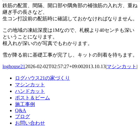
鉄筋の配置、間隔、開口部や隅角部の補強筋の入れ方、重ね
継ぎ手の長さなど、
生コン打設前の配筋時に確認しておかなければなりません。
この地域の凍結深度は1Mなので、札幌より40センチも深い
ということになります。
根入れが深いのが写真でもわかります。
雪が降る前に基礎工事が完了し、キットの到着を待ちます。
loghouse21
2026-02-02T02:57:27+09:00
2013.10.13
|
マシンカット
|
ログハウス21の家づくり
マシンカット
ハンドカット
ポスト＆ビーム
施工事例
Q&A
ブログ
お問い合わせ