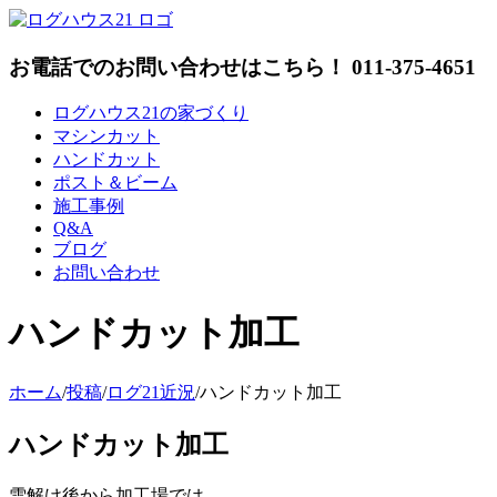
Skip
to
content
お電話でのお問い合わせはこちら！ 011-375-4651
ログハウス21の家づくり
マシンカット
ハンドカット
ポスト＆ビーム
施工事例
Q&A
ブログ
お問い合わせ
ハンドカット加工
ホーム
/
投稿
/
ログ21近況
/
ハンドカット加工
ハンドカット加工
雪解け後から加工場では、